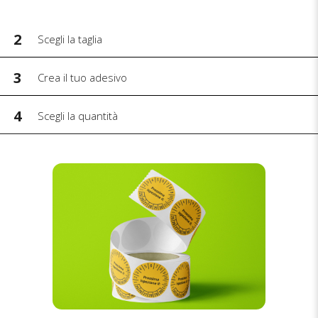
2
Scegli la taglia
3
Crea il tuo adesivo
4
Scegli la quantità