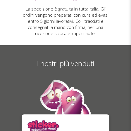
La spedizione è gratuita in tutta Italia. Gli
ordini vengono preparati con cura ed evasi
entro 5 giorni lavorativi. Colli tracciati e
consegnati a mano con firma, per una
ricezione sicura e impeccabile.
I nostri più venduti
Adesivi trasparenti