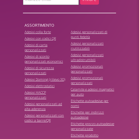
ASSORTIMENTO
Adesivi colla forte
Adesivi personalizzati di
punti fedeltà
Adesivi con codici QR
Adesivi personalizzati
Adesivi di carta
riutilizzabili
personalizzati
Adesivi personalizzati
Adesivi di sconto
ultradistruttibili
personalizzati economici
Adesivi promozionali
Adesivi di sicurezza
personalizzati
personalizzati
Adesivi promozionali
Adesivi Doming (rilievo 3D)
personalizzati
Adesivi elettrostatici
Calamite e adesivi magnetici
Adesivi HACCP
per auto
personalizzati
Etichette autoadesive per
Adesivi personalizzati ad
nomi
alta aderenza
Etichette per indirizzi
Adesivi personalizzati con
autoadesive
codici a barre/QR
Etichette prezzo autoadesive
personalizzate
Etichette prodotto