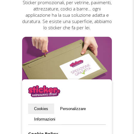
Sticker promozionali, per vetrine, pavimenti,
attrezzature, codici a barre… ogni
applicazione ha la sua soluzione adatta e
duratura. Se esiste una superficie, abbiamo
lo sticker che fa per lei.
Spedizione gratuita
Cookies
Personalizzare
Informazioni
La spedizione è gratuita in tutta Italia. Gli
ordini vengono preparati con cura ed evasi
Cookie Policy
entro 5 giorni lavorativi. Colli tracciati e