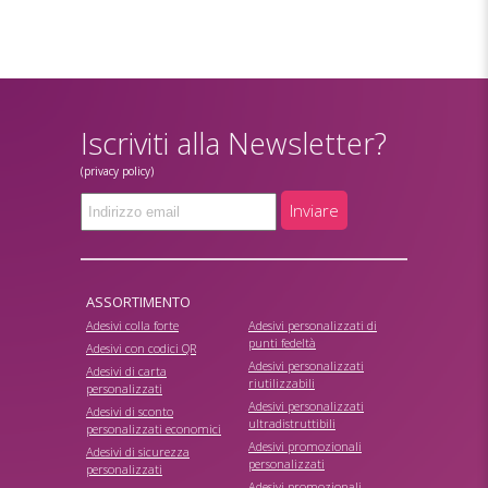
Iscriviti alla Newsletter?
(privacy policy)
Inviare
ASSORTIMENTO
Adesivi colla forte
Adesivi personalizzati di
punti fedeltà
Adesivi con codici QR
Adesivi personalizzati
Adesivi di carta
riutilizzabili
personalizzati
Adesivi personalizzati
Adesivi di sconto
ultradistruttibili
personalizzati economici
Adesivi promozionali
Adesivi di sicurezza
personalizzati
personalizzati
Adesivi promozionali