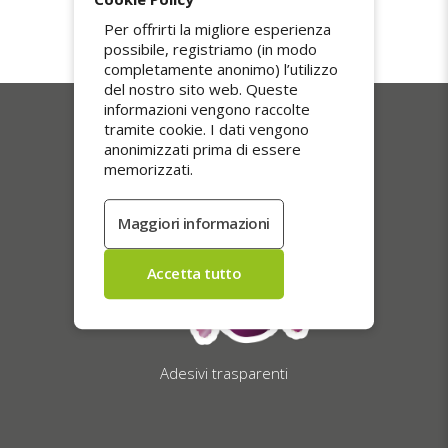
consegnati a mano con firma, per una
Per offrirti la migliore esperienza
ricezione sicura e impeccabile.
possibile, registriamo (in modo
completamente anonimo) l’utilizzo
del nostro sito web. Queste
informazioni vengono raccolte
tramite cookie. I dati vengono
I nostri più venduti
anonimizzati prima di essere
memorizzati.
Adesivi trasparenti