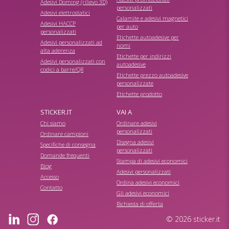
Adesivi Doming (rilievo 3D)
personalizzati
Adesivi elettrostatici
Calamite e adesivi magnetici
Adesivi HACCP
per auto
personalizzati
Etichette autoadesive per
Adesivi personalizzati ad
nomi
alta aderenza
Etichette per indirizzi
Adesivi personalizzati con
autoadesive
codici a barre/QR
Etichette prezzo autoadesive
personalizzate
Etichette prodotto
STICKER.IT
VAI A
Chi siamo
Ordinare adesivi
personalizzati
Ordinare campioni
Disegna adesivi
Specifiche di consegna
personalizzati
Domande frequenti
Stampa di adesivi economici
Blog
Adesivi personalizzati
Accesso
Ordina adesivi economici
Contatto
Gli adesivi economici
Richiesta di offerta
© 2026 sticker.it