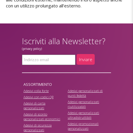
con un utilizzo prolungato all’esterno.
Iscriviti alla Newsletter?
(privacy policy)
Inviare
ASSORTIMENTO
Adesivi colla forte
Adesivi personalizzati di
punti fedeltà
Adesivi con codici QR
Adesivi personalizzati
Adesivi di carta
riutilizzabili
personalizzati
Adesivi personalizzati
Adesivi di sconto
ultradistruttibili
personalizzati economici
Adesivi promozionali
Adesivi di sicurezza
personalizzati
personalizzati