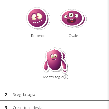
Rotondo
Ovale
Mezzo taglio
2
Scegli la taglia
3
Crea il tuo adesivo