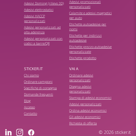
Adesivi promozionali
Adesivi Doming (rilievo 3D)
personalizzati
Adesivi elettrostatici
Calamite e adesivi magnetici
Adesivi HACCP
per auto
personalizzati
Etichette autoadesive per
Adesivi personalizzati ad
nomi
alta aderenza
Etichette per indirizzi
Adesivi personalizzati con
autoadesive
codici a barre/QR
Etichette prezzo autoadesive
personalizzate
Etichette prodotto
STICKER.IT
VAI A
Chi siamo
Ordinare adesivi
personalizzati
Ordinare campioni
Disegna adesivi
Specifiche di consegna
personalizzati
Domande frequenti
Stampa di adesivi economici
Blog
Adesivi personalizzati
Accesso
Ordina adesivi economici
Contatto
Gli adesivi economici
Richiesta di offerta
© 2026 sticker.it