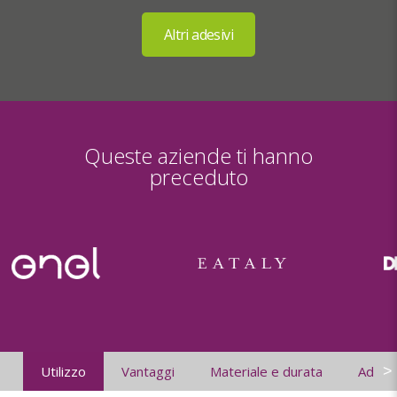
Queste aziende ti hanno
preceduto
>
Utilizzo
Vantaggi
Materiale e durata
Adesiv