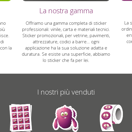
La nostra gamma
La s
tano
Offriamo una gamma completa di sticker
ordin
più
professionali: vinile, carta e materiali tecnici.
ent
isce.
Sticker promozionali, per vetrine, pavimenti,
co
di
attrezzature, codici a barre… ogni
con la
applicazione ha la sua soluzione adatta e
duratura. Se esiste una superficie, abbiamo
lo sticker che fa per lei.
I nostri più venduti