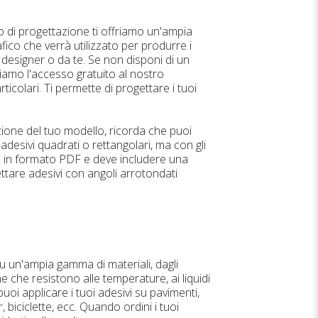
so di progettazione ti offriamo un'ampia
rafico che verrà utilizzato per produrre i
 designer o da te. Se non disponi di un
iamo l'accesso gratuito al nostro
icolari. Ti permette di progettare i tuoi
azione del tuo modello, ricorda che puoi
adesivi quadrati o rettangolari, ma con gli
ato in formato PDF e deve includere una
ttare adesivi con angoli arrotondati
su un'ampia gamma di materiali, dagli
ne che resistono alle temperature, ai liquidi
uoi applicare i tuoi adesivi su pavimenti,
, biciclette, ecc. Quando ordini i tuoi