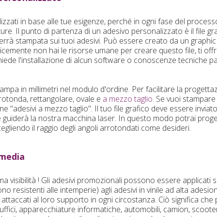
lizzati in base alle tue esigenze, perché in ogni fase del proces
iture. Il punto di partenza di un adesivo personalizzato è il file g
 verrà stampata sui tuoi adesivi. Può essere creato da un graphic
cemente non hai le risorse umane per creare questo file, ti offr
iede l'installazione di alcun software o conoscenze tecniche part
stampa in millimetri nel modulo d'ordine. Per facilitare la progett
 rotonda, rettangolare, ovale e
a mezzo taglio
. Se vuoi stampare 
one "adesivi a mezzo taglio". Il tuo file grafico deve essere invi
e guiderà la nostra macchina laser. In questo modo potrai proge
gliendo il raggio degli angoli arrotondati come desideri.
 media
a visibilità ! Gli adesivi promozionali possono essere applicati 
no resistenti alle intemperie) agli adesivi in vinile ad alta adesio
ttaccati al loro supporto in ogni circostanza. Ciò significa che p
ri, uffici, apparecchiature informatiche, automobili, camion, scooter