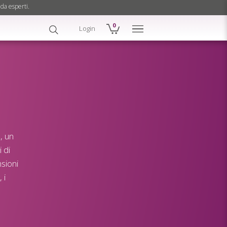
 da esperti.
0
Login
, un
 di
sioni
 i