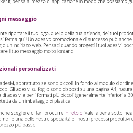
cker.it, pensa al mezzo di applicazione in modo che possiamo guid
gni messaggio
 riportare il tuo logo, quello della tua azienda, dei tuoi prodott
non si ferma qui ! Un adesivo promozionale di successo può anch
 o un indirizzo web. Pensaci quando progetti i tuoi adesivi: poc
are il tuo messaggio molto lontano.
ionali personalizzati
 adesivi, soprattutto se sono piccoli. In fondo al modulo d'ordi
blocco. Gli adesivi su foglio sono disposti su una pagina A4, natu
di adesivi e per i formati più piccoli (generalmente inferiori a 30
etta da un imballaggio di plastica.
che scegliere di farli produrre
in rotolo
. Vale la pena sottoline
iamo : è una delle nostre specialità e i nostri processi produttiv
l prezzo più basso.