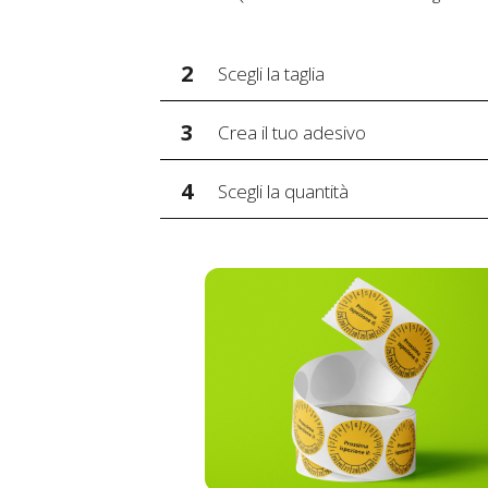
2
Scegli la taglia
3
Crea il tuo adesivo
4
Scegli la quantità