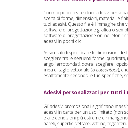
Con noi puoi creare i tuoi adesivi persona
scelta di forme, dimensioni, materiali e fin
tuoi adesivi. Questo file è l'immagine che
software di progettazione grafica o sempli
software di progettazione online. Non rich
adesivi in pochi clic.
Assicurati di specificare le dimensioni di 
scegliere tra le seguenti forme: quadrata,
angoli arrotondati, dovrai scegliere l'opzi
linea di taglio vettoriale (
o cutcontour
), ch
esattamente secondo le tue specifiche, sce
Adesivi personalizzati per tutti i
Gli adesivi promozionali significano massim
adesivi in carta per un uso limitato (non so
e alle condizioni più estreme e rimangono a
pareti, superfici vetrate, vetrine, frigorife