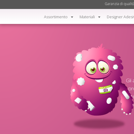
Garanzia di qualit
Assortimento
Materiali
Designer Adesi
Gli
pr
prot
p