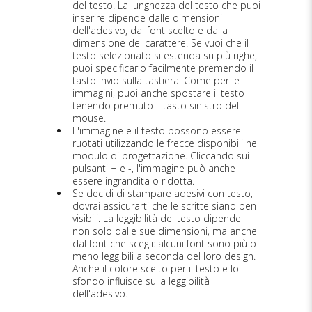
del testo. La lunghezza del testo che puoi
inserire dipende dalle dimensioni
dell'adesivo, dal font scelto e dalla
dimensione del carattere. Se vuoi che il
testo selezionato si estenda su più righe,
puoi specificarlo facilmente premendo il
tasto Invio sulla tastiera. Come per le
immagini, puoi anche spostare il testo
tenendo premuto il tasto sinistro del
mouse.
L'immagine e il testo possono essere
ruotati utilizzando le frecce disponibili nel
modulo di progettazione. Cliccando sui
pulsanti + e -, l'immagine può anche
essere ingrandita o ridotta.
Se decidi di stampare adesivi con testo,
dovrai assicurarti che le scritte siano ben
visibili. La leggibilità del testo dipende
non solo dalle sue dimensioni, ma anche
dal font che scegli: alcuni font sono più o
meno leggibili a seconda del loro design.
Anche il colore scelto per il testo e lo
sfondo influisce sulla leggibilità
dell'adesivo.