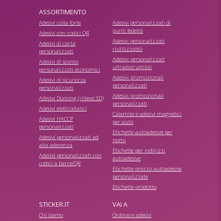
ASSORTIMENTO
Adesivi colla forte
Adesivi personalizzati di
punti fedeltà
Adesivi con codici QR
Adesivi personalizzati
Adesivi di carta
riutilizzabili
personalizzati
Adesivi personalizzati
Adesivi di sconto
ultradistruttibili
personalizzati economici
Adesivi promozionali
Adesivi di sicurezza
personalizzati
personalizzati
Adesivi promozionali
Adesivi Doming (rilievo 3D)
personalizzati
Adesivi elettrostatici
Calamite e adesivi magnetici
Adesivi HACCP
per auto
personalizzati
Etichette autoadesive per
Adesivi personalizzati ad
nomi
alta aderenza
Etichette per indirizzi
Adesivi personalizzati con
autoadesive
codici a barre/QR
Etichette prezzo autoadesive
personalizzate
Etichette prodotto
STICKER.IT
VAI A
Chi siamo
Ordinare adesivi