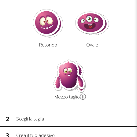
Rotondo
Ovale
Mezzo taglio
2
Scegli la taglia
3
Crea il tuo adesivo