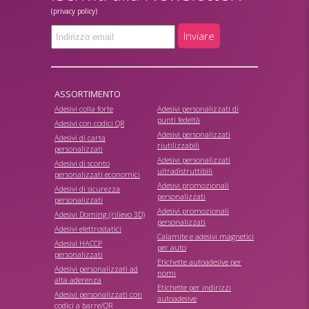
(privacy policy)
Inviare
ASSORTIMENTO
Adesivi colla forte
Adesivi personalizzati di
punti fedeltà
Adesivi con codici QR
Adesivi personalizzati
Adesivi di carta
riutilizzabili
personalizzati
Adesivi personalizzati
Adesivi di sconto
ultradistruttibili
personalizzati economici
Adesivi promozionali
Adesivi di sicurezza
personalizzati
personalizzati
Adesivi promozionali
Adesivi Doming (rilievo 3D)
personalizzati
Adesivi elettrostatici
Calamite e adesivi magnetici
Adesivi HACCP
per auto
personalizzati
Etichette autoadesive per
Adesivi personalizzati ad
nomi
alta aderenza
Etichette per indirizzi
Adesivi personalizzati con
autoadesive
codici a barre/QR