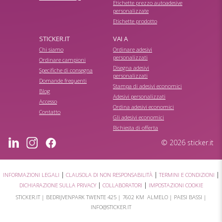
Etichette prezzo autoadesive
personalizzate
Etichette prodotto
STICKER.IT
VAI A
Chi siamo
Ordinare adesivi
personalizzati
Ordinare campioni
Disegna adesivi
Specifiche di consegna
personalizzati
Domande frequenti
Stampa di adesivi economici
Blog
Adesivi personalizzati
Accesso
Ordina adesivi economici
Contatto
Gli adesivi economici
Richiesta di offerta
© 2026 sticker.it
|
|
|
INFORMAZIONI LEGALI
CLAUSOLA DI NON RESPONSABILITÀ
TERMINI E CONDIZIONI
|
|
DICHIARAZIONE SULLA PRIVACY
COLLABORATORI
IMPOSTAZIONI COOKIE
STICKER.IT |
BEDRIJVENPARK TWENTE 425
|
7602 KM ALMELO
| PAESI BASSI |
INFO@STICKER.IT