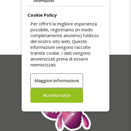
Informazioni
Spedizione gratuita
Cookie Policy
La spedizione è gratuita in tutta Italia. Gli
Per offrirti la migliore esperienza
ordini vengono preparati con cura ed evasi
possibile, registriamo (in modo
entro 5 giorni lavorativi. Colli tracciati e
completamente anonimo) l’utilizzo
consegnati a mano con firma, per una
del nostro sito web. Queste
ricezione sicura e impeccabile.
informazioni vengono raccolte
tramite cookie. I dati vengono
anonimizzati prima di essere
memorizzati.
I nostri più venduti