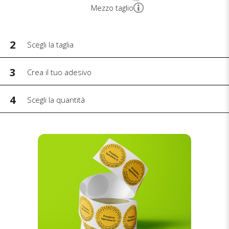
Mezzo taglio
2
Scegli la taglia
3
Crea il tuo adesivo
4
Scegli la quantità