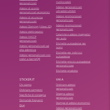
riutilizzabili
personalizzati
Adesivi personalizzati
Adesivi di sconto
ultradistruttibili
personalizzati economici
Adesivi promozionali
Adesivi di sicurezza
personalizzati
personalizzati
Adesivi promozionali
Adesivi Doming (rilievo 3D)
personalizzati
Adesivi elettrostatici
Calamite e adesivi magnetici
Adesivi HACCP
per auto
personalizzati
Etichette autoadesive per
Adesivi personalizzati ad
nomi
alta aderenza
Etichette per indirizzi
Adesivi personalizzati con
autoadesive
codici a barre/QR
Etichette prezzo autoadesive
personalizzate
Etichette prodotto
STICKER.IT
VAI A
Chi siamo
Ordinare adesivi
personalizzati
Ordinare campioni
Disegna adesivi
Specifiche di consegna
personalizzati
Domande frequenti
Stampa di adesivi economici
Blog
Adesivi personalizzati