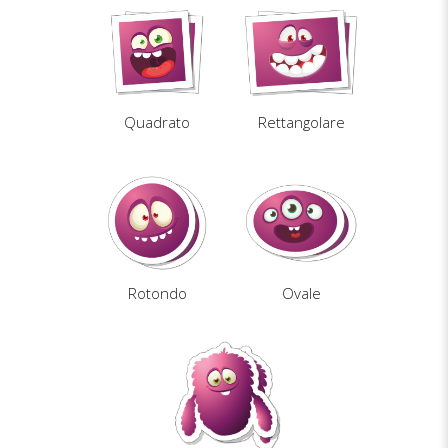
Quadrato
Rettangolare
Rotondo
Ovale