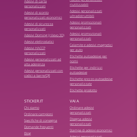
Adesivi di carta
riutilizzabili
personalizzati
Adesivi personalizzati
Adesivi di sconto
ultradistruttibili
personalizzati economici
Adesivi promozionali
Adesivi di sicurezza
personalizzati
personalizzati
Adesivi promozionali
Adesivi Doming (rilievo 3D)
personalizzati
Adesivi elettrostatici
Calamite e adesivi magnetici
Adesivi HACCP
per auto
personalizzati
Etichette autoadesive per
Adesivi personalizzati ad
nomi
alta aderenza
Etichette per indirizzi
Adesivi personalizzati con
autoadesive
codici a barre/QR
Etichette prezzo autoadesive
personalizzate
Etichette prodotto
STICKER.IT
VAI A
Chi siamo
Ordinare adesivi
personalizzati
Ordinare campioni
Disegna adesivi
Specifiche di consegna
personalizzati
Domande frequenti
Stampa di adesivi economici
Blog
Adesivi personalizzati