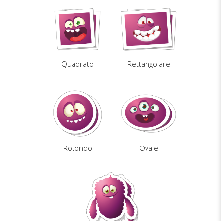
Quadrato
Rettangolare
Rotondo
Ovale