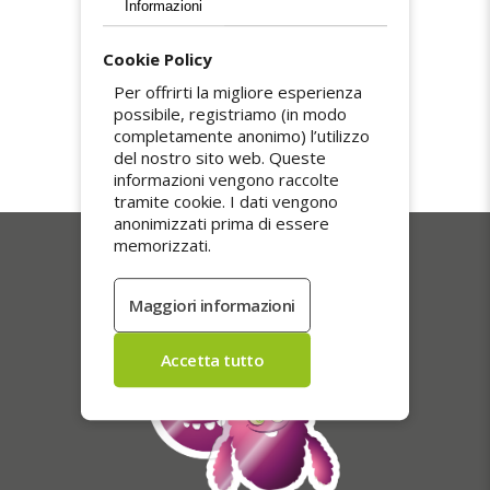
Informazioni
Spedizione gratuita
Cookie Policy
La spedizione è gratuita in tutta Italia. Gli
Per offrirti la migliore esperienza
ordini vengono preparati con cura ed evasi
possibile, registriamo (in modo
entro 5 giorni lavorativi. Colli tracciati e
completamente anonimo) l’utilizzo
consegnati a mano con firma, per una
del nostro sito web. Queste
ricezione sicura e impeccabile.
informazioni vengono raccolte
tramite cookie. I dati vengono
anonimizzati prima di essere
memorizzati.
I nostri più venduti