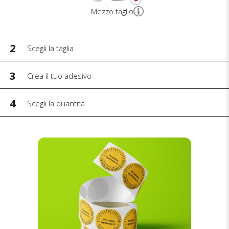
Mezzo taglio
2
Scegli la taglia
3
Crea il tuo adesivo
4
Scegli la quantità