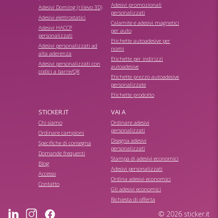
Adesivi promozionali
Adesivi Doming (rilievo 3D)
personalizzati
Adesivi elettrostatici
Calamite e adesivi magnetici
Adesivi HACCP
per auto
personalizzati
Etichette autoadesive per
Adesivi personalizzati ad
nomi
alta aderenza
Etichette per indirizzi
Adesivi personalizzati con
autoadesive
codici a barre/QR
Etichette prezzo autoadesive
personalizzate
Etichette prodotto
STICKER.IT
VAI A
Chi siamo
Ordinare adesivi
personalizzati
Ordinare campioni
Disegna adesivi
Specifiche di consegna
personalizzati
Domande frequenti
Stampa di adesivi economici
Blog
Adesivi personalizzati
Accesso
Ordina adesivi economici
Contatto
Gli adesivi economici
Richiesta di offerta
© 2026 sticker.it