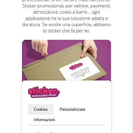
Sticker promozionali, per vetrine, pavimenti,
attrezzature, codici a barre… ogni
applicazione ha la sua soluzione adatta e
duratura. Se esiste una superficie, abbiamo
lo sticker che fa per lei.
Spedizione gratuita
Cookies
Personalizzare
Informazioni
La spedizione è gratuita in tutta Italia. Gli
ordini vengono preparati con cura ed evasi