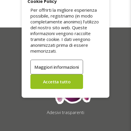
Cookie Policy
entro 5 giorni lavorativi. Colli tracciati e
consegnati a mano con firma, per una
Per offrirti la migliore esperienza
ricezione sicura e impeccabile.
possibile, registriamo (in modo
completamente anonimo) l’utilizzo
del nostro sito web. Queste
informazioni vengono raccolte
tramite cookie. I dati vengono
I nostri più venduti
anonimizzati prima di essere
memorizzati.
Adesivi trasparenti