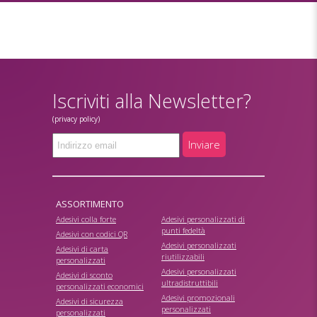
Iscriviti alla Newsletter?
(privacy policy)
Inviare
ASSORTIMENTO
Adesivi colla forte
Adesivi personalizzati di
punti fedeltà
Adesivi con codici QR
Adesivi personalizzati
Adesivi di carta
riutilizzabili
personalizzati
Adesivi personalizzati
Adesivi di sconto
ultradistruttibili
personalizzati economici
Adesivi promozionali
Adesivi di sicurezza
personalizzati
personalizzati