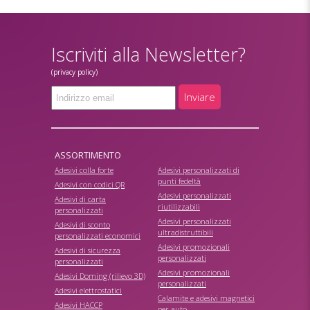
Iscriviti alla Newsletter?
(privacy policy)
Inviare
ASSORTIMENTO
Adesivi colla forte
Adesivi personalizzati di
punti fedeltà
Adesivi con codici QR
Adesivi personalizzati
Adesivi di carta
riutilizzabili
personalizzati
Adesivi personalizzati
Adesivi di sconto
ultradistruttibili
personalizzati economici
Adesivi promozionali
Adesivi di sicurezza
personalizzati
personalizzati
Adesivi promozionali
Adesivi Doming (rilievo 3D)
personalizzati
Adesivi elettrostatici
Calamite e adesivi magnetici
Adesivi HACCP
per auto