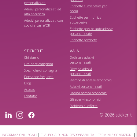
personalizzati
Etichette autoadesive per
Adesivi personalizzati ad
nomi
alta aderenza
Etichette per indirizzi
Adesivi personalizzati con
autoadesive
codici a barre/QR
Etichette prezzo autoadesive
personalizzate
Etichette prodotto
STICKER.IT
VAI A
Chi siamo
Ordinare adesivi
personalizzati
Ordinare campioni
Disegna adesivi
Specifiche di consegna
personalizzati
Domande frequenti
Stampa di adesivi economici
Blog
Adesivi personalizzati
Accesso
Ordina adesivi economici
Contatto
Gli adesivi economici
Richiesta di offerta
© 2026 sticker.it
|
|
|
INFORMAZIONI LEGALI
CLAUSOLA DI NON RESPONSABILITÀ
TERMINI E CONDIZIONI