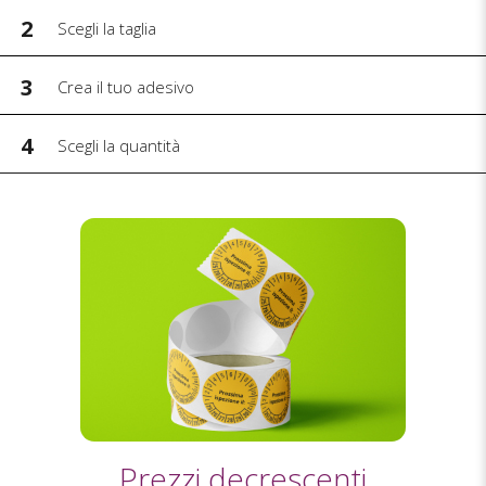
2
Scegli la taglia
3
Crea il tuo adesivo
4
Scegli la quantità
Prezzi decrescenti