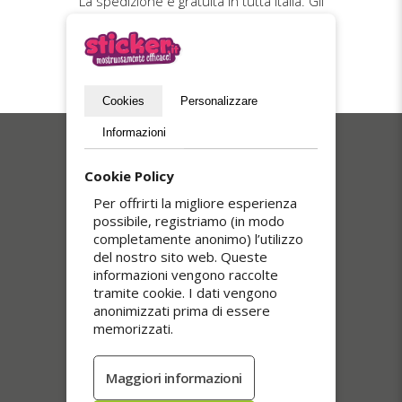
La spedizione è gratuita in tutta Italia. Gli
ordini vengono preparati con cura ed evasi
entro 5 giorni lavorativi. Colli tracciati e
consegnati a mano con firma, per una
ricezione sicura e impeccabile.
Cookies
Personalizzare
Informazioni
I nostri più venduti
Cookie Policy
Per offrirti la migliore esperienza
possibile, registriamo (in modo
completamente anonimo) l’utilizzo
del nostro sito web. Queste
informazioni vengono raccolte
tramite cookie. I dati vengono
anonimizzati prima di essere
memorizzati.
Adesivi trasparenti