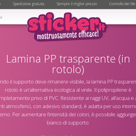
à
Spedizione gratuita
Sempre il miglior prezzo
Controllo dei file
vi
Lamina PP trasparente (in
rotolo)
do il supporto deve rimanere visibile, la lamina PP trasparen
rotolo è un’alternativa ecologica al vinile. Il polipropilene è
mpletamente privo di PVC. Resistente ai raggi UV, all’acqua e a
ti atmosferici, con adesivo standard, è adatta per uso inter
erno. Per aumentare l’intensità dei colori, è possibile aggiunger
bianco di supporto.