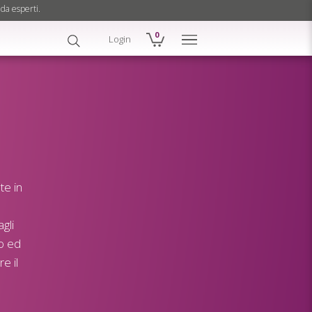
 da esperti.
0
Login
te in
gli
no ed
e il