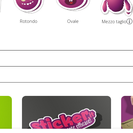
Rotondo
Ovale
Mezzo taglio