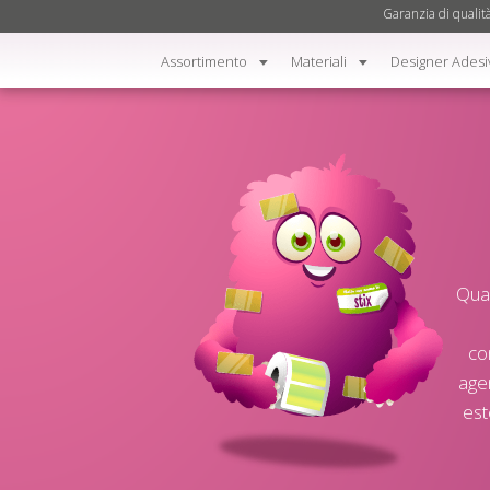
Garanzia di qualit
Assortimento
Materiali
Designer Adesi
Quan
co
agen
est