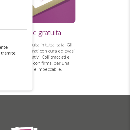
Spedizione gratuita
pedizione è gratuita in tutta Italia. Gli
ente
i vengono preparati con cura ed evasi
 tramite
ro 5 giorni lavorativi. Colli tracciati e
nsegnati a mano con firma, per una
ricezione sicura e impeccabile.