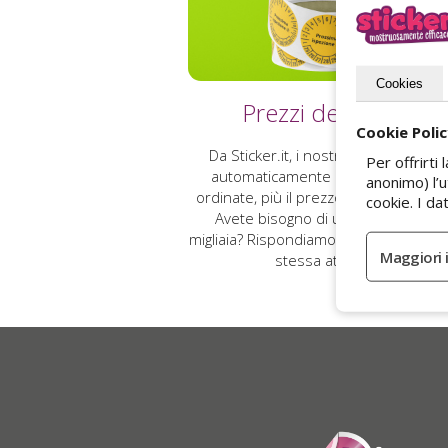
Cookies
Prezzi decrescenti
Cookie Poli
Da Sticker.it, i nostri prezzi si adat
Per offrirt
automaticamente ai vostri volumi: 
anonimo) l’
ordinate, più il prezzo unitario diminu
cookie. I d
Avete bisogno di un solo sticker o 
migliaia? Rispondiamo a ogni esigenza 
stessa attenzione.