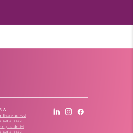
AI A
rdinare adesivi
ersonalizzati
isegna adesivi
ersonalizzati