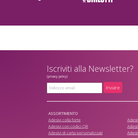
Iscriviti alla Newsletter?
(privacy policy)
Inviare
ASSORTIMENTO
Adesivi colla forte
Adesiv
Adesivi con codici QR
Adesiv
Adesivi di carta personalizzati
Adesiv