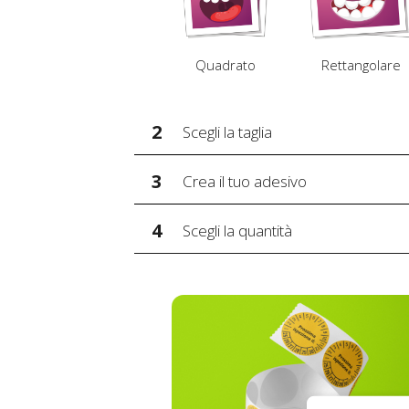
Quadrato
Rettangolare
2
Scegli la taglia
3
Crea il tuo adesivo
4
Scegli la quantità