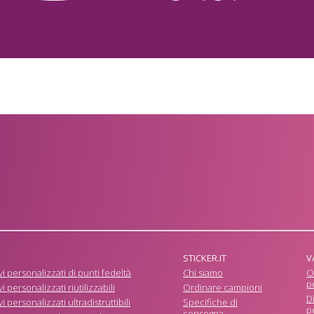
STICKER.IT
V
i personalizzati di punti fedeltà
Chi siamo
O
p
i personalizzati riutilizzabili
Ordinare campioni
D
i personalizzati ultradistruttibili
Specifiche di
p
consegna