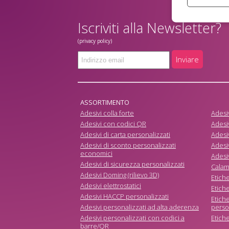
Iscriviti alla Newsletter?
(privacy policy)
Inviare
ASSORTIMENTO
Adesivi colla forte
Adesiv
Adesivi con codici QR
Adesiv
Adesivi di carta personalizzati
Adesiv
Adesivi di sconto personalizzati
Adesi
economici
Adesi
Adesivi di sicurezza personalizzati
Calam
Adesivi Doming (rilievo 3D)
Etich
Adesivi elettrostatici
Etiche
Adesivi HACCP personalizzati
Etich
Adesivi personalizzati ad alta aderenza
perso
Adesivi personalizzati con codici a
Etich
barre/QR