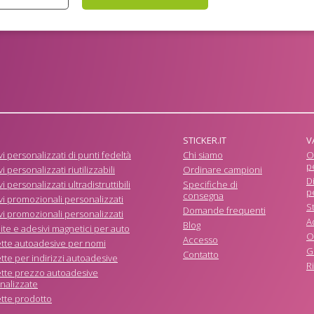
STICKER.IT
V
i personalizzati di punti fedeltà
Chi siamo
O
p
i personalizzati riutilizzabili
Ordinare campioni
D
i personalizzati ultradistruttibili
Specifiche di
p
consegna
vi promozionali personalizzati
S
Domande frequenti
vi promozionali personalizzati
A
Blog
ite e adesivi magnetici per auto
O
Accesso
ette autoadesive per nomi
G
Contatto
tte per indirizzi autoadesive
R
ette prezzo autoadesive
nalizzate
ette prodotto