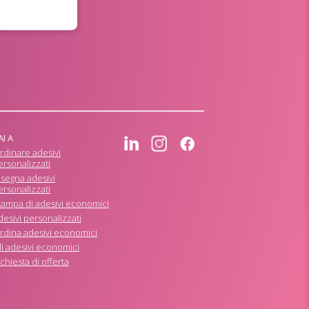
AI A
rdinare adesivi
ersonalizzati
isegna adesivi
ersonalizzati
tampa di adesivi economici
desivi personalizzati
rdina adesivi economici
li adesivi economici
ichiesta di offerta