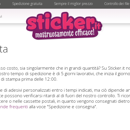
à
Spedizione gratuita
Sempre il miglior prezzo
Controllo dei file
vi
ta
sso costo, sia singolarmente che in grandi quantità? Su Sticker.it
l nostro tempo di spedizione è di 5 giorni lavorativi, che inizia il gio
 di stampa prima delle 12:00.
ine di adesivi personalizzati entro i tempi indicati, ma ciò dipende
 possono verificarsi ritardi al di fuori del nostro controllo. Ti ri
ttere o nelle cassette postali, in quanto vengono consegnati dietro
nde frequenti
alla voce "Spedizione e consegna".