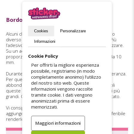
Bordo intorno al vostro design
Cookies
Personalizzare
Alcuni clienti forniscono un file con un bordo colorato
diverso dallo sfondo, come nell’esempio qui sotto. Più
Informazioni
l’adesivo è piccolo, più questo risulta difficile da realizzare.
Su un adesivo da 100 mm, un bordo stampato sarà
Cookie Policy
proporzionalmente più largo rispetto a un adesivo da 10
mm.
Per offrirti la migliore esperienza
possibile, registriamo (in modo
Durante il taglio può sempre verificarsi una lieve tolleranza.
completamente anonimo) l’utilizzo
Per questo è necessario aggiungere un margine di
del nostro sito web. Queste
abbondanza di 6 mm (vedi sopra). Sugli adesivi piccoli
informazioni vengono raccolte
queste differenze sono più visibili rispetto ai formati più
tramite cookie. I dati vengono
grandi. Questo non può essere completamente evitato.
anonimizzati prima di essere
memorizzati.
Vi consigliamo quindi di valutare attentamente se
aggiungere un bordo. Se decidete di inserirlo, è preferibile
renderlo leggermente più largo.