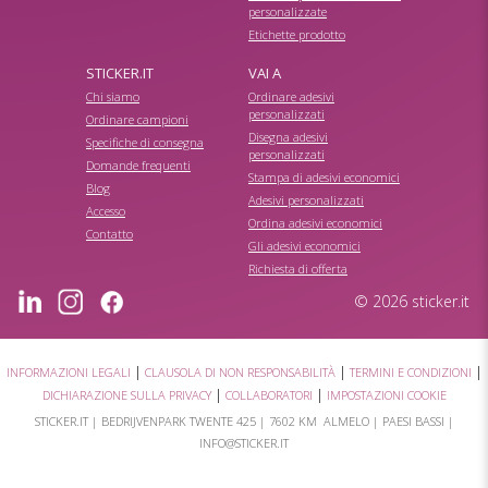
personalizzate
Etichette prodotto
STICKER.IT
VAI A
Chi siamo
Ordinare adesivi
personalizzati
Ordinare campioni
Disegna adesivi
Specifiche di consegna
personalizzati
Domande frequenti
Stampa di adesivi economici
Blog
Adesivi personalizzati
Accesso
Ordina adesivi economici
Contatto
Gli adesivi economici
Richiesta di offerta
© 2026 sticker.it
|
|
|
INFORMAZIONI LEGALI
CLAUSOLA DI NON RESPONSABILITÀ
TERMINI E CONDIZIONI
|
|
DICHIARAZIONE SULLA PRIVACY
COLLABORATORI
IMPOSTAZIONI COOKIE
STICKER.IT |
BEDRIJVENPARK TWENTE 425
|
7602 KM ALMELO
| PAESI BASSI |
INFO@STICKER.IT