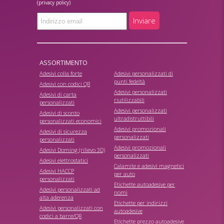
(privacy policy)
Inviare
ASSORTIMENTO
Adesivi colla forte
Adesivi personalizzati di
punti fedeltà
Adesivi con codici QR
Adesivi personalizzati
Adesivi di carta
riutilizzabili
personalizzati
Adesivi personalizzati
Adesivi di sconto
ultradistruttibili
personalizzati economici
Adesivi promozionali
Adesivi di sicurezza
personalizzati
personalizzati
Adesivi promozionali
Adesivi Doming (rilievo 3D)
personalizzati
Adesivi elettrostatici
Calamite e adesivi magnetici
Adesivi HACCP
per auto
personalizzati
Etichette autoadesive per
Adesivi personalizzati ad
nomi
alta aderenza
Etichette per indirizzi
Adesivi personalizzati con
autoadesive
codici a barre/QR
Etichette prezzo autoadesive