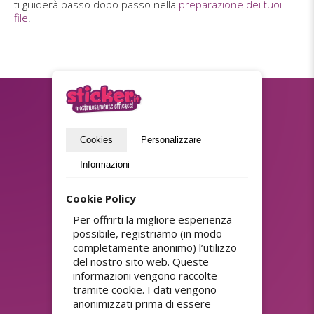
ti guiderà passo dopo passo nella
preparazione dei tuoi
file
.
Iscriviti alla Newsletter?
(privacy policy)
Cookies
Personalizzare
Inviare
Informazioni
Cookie Policy
Per offrirti la migliore esperienza
ASSORTIMENTO
possibile, registriamo (in modo
Adesivi colla forte
Adesivi personalizzati di
completamente anonimo) l’utilizzo
punti fedeltà
Adesivi con codici QR
del nostro sito web. Queste
Adesivi personalizzati
Adesivi di carta
informazioni vengono raccolte
riutilizzabili
personalizzati
tramite cookie. I dati vengono
Adesivi personalizzati
Adesivi di sconto
ultradistruttibili
anonimizzati prima di essere
personalizzati economici