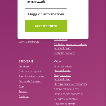
Adesivi promozionali
memorizzati.
Adesivi di sicurezza
personalizzati
personalizzati
Adesivi promozionali
Adesivi Doming (rilievo 3D)
personalizzati
Adesivi elettrostatici
Calamite e adesivi magnetici
Adesivi HACCP
per auto
personalizzati
Etichette autoadesive per
Adesivi personalizzati ad
nomi
alta aderenza
Etichette per indirizzi
Adesivi personalizzati con
autoadesive
codici a barre/QR
Etichette prezzo autoadesive
personalizzate
Etichette prodotto
STICKER.IT
VAI A
Chi siamo
Ordinare adesivi
personalizzati
Ordinare campioni
Disegna adesivi
Specifiche di consegna
personalizzati
Domande frequenti
Stampa di adesivi economici
Blog
Adesivi personalizzati
Accesso
Ordina adesivi economici
Contatto
Gli adesivi economici
Richiesta di offerta