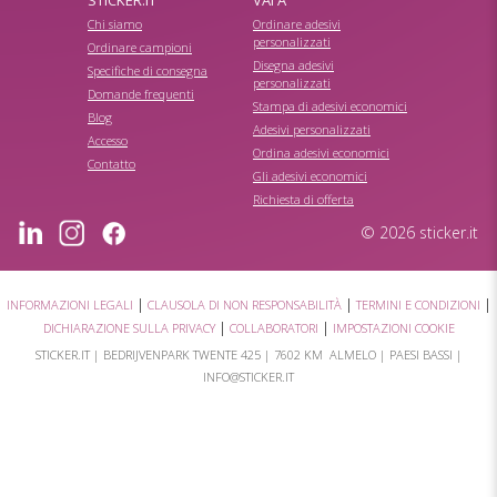
STICKER.IT
VAI A
Chi siamo
Ordinare adesivi
personalizzati
Ordinare campioni
Disegna adesivi
Specifiche di consegna
personalizzati
Domande frequenti
Stampa di adesivi economici
Blog
Adesivi personalizzati
Accesso
Ordina adesivi economici
Contatto
Gli adesivi economici
Richiesta di offerta
© 2026 sticker.it
|
|
|
INFORMAZIONI LEGALI
CLAUSOLA DI NON RESPONSABILITÀ
TERMINI E CONDIZIONI
|
|
DICHIARAZIONE SULLA PRIVACY
COLLABORATORI
IMPOSTAZIONI COOKIE
STICKER.IT |
BEDRIJVENPARK TWENTE 425
|
7602 KM ALMELO
| PAESI BASSI |
INFO@STICKER.IT