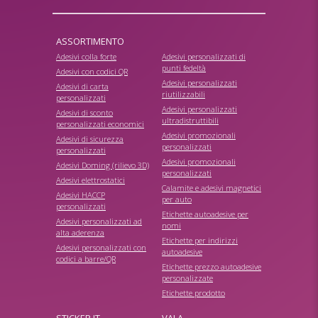
ASSORTIMENTO
Adesivi colla forte
Adesivi personalizzati di
punti fedeltà
Adesivi con codici QR
Adesivi personalizzati
Adesivi di carta
riutilizzabili
personalizzati
Adesivi personalizzati
Adesivi di sconto
ultradistruttibili
personalizzati economici
Adesivi promozionali
Adesivi di sicurezza
personalizzati
personalizzati
Adesivi promozionali
Adesivi Doming (rilievo 3D)
personalizzati
Adesivi elettrostatici
Calamite e adesivi magnetici
Adesivi HACCP
per auto
personalizzati
Etichette autoadesive per
Adesivi personalizzati ad
nomi
alta aderenza
Etichette per indirizzi
Adesivi personalizzati con
autoadesive
codici a barre/QR
Etichette prezzo autoadesive
personalizzate
Etichette prodotto