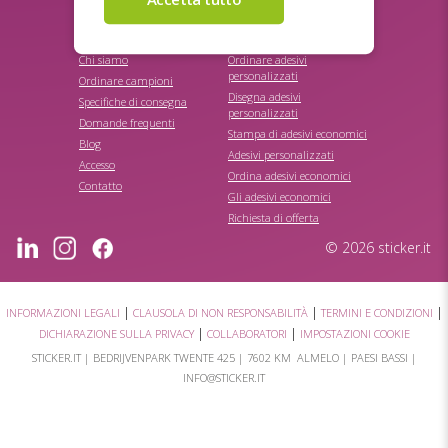
Etichette prodotto
STICKER.IT
VAI A
Chi siamo
Ordinare adesivi
personalizzati
Ordinare campioni
Disegna adesivi
Specifiche di consegna
personalizzati
Domande frequenti
Stampa di adesivi economici
Blog
Adesivi personalizzati
Accesso
Ordina adesivi economici
Contatto
Gli adesivi economici
Richiesta di offerta
© 2026 sticker.it
|
|
|
INFORMAZIONI LEGALI
CLAUSOLA DI NON RESPONSABILITÀ
TERMINI E CONDIZIONI
|
|
DICHIARAZIONE SULLA PRIVACY
COLLABORATORI
IMPOSTAZIONI COOKIE
STICKER.IT |
BEDRIJVENPARK TWENTE 425
|
7602 KM ALMELO
| PAESI BASSI |
INFO@STICKER.IT