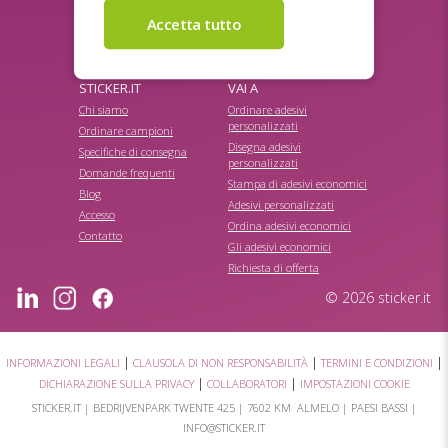
codici a barre/QR
Etichette prezzo autoadesive
personalizzate
Etichette prodotto
STICKER.IT
VAI A
Chi siamo
Ordinare adesivi
personalizzati
Ordinare campioni
Disegna adesivi
Specifiche di consegna
personalizzati
Domande frequenti
Stampa di adesivi economici
Blog
Adesivi personalizzati
Accesso
Ordina adesivi economici
Contatto
Gli adesivi economici
Richiesta di offerta
© 2026 sticker.it
|
|
|
INFORMAZIONI LEGALI
CLAUSOLA DI NON RESPONSABILITÀ
TERMINI E CONDIZIONI
|
|
DICHIARAZIONE SULLA PRIVACY
COLLABORATORI
IMPOSTAZIONI COOKIE
STICKER.IT |
BEDRIJVENPARK TWENTE 425
|
7602 KM ALMELO
| PAESI BASSI |
INFO@STICKER.IT