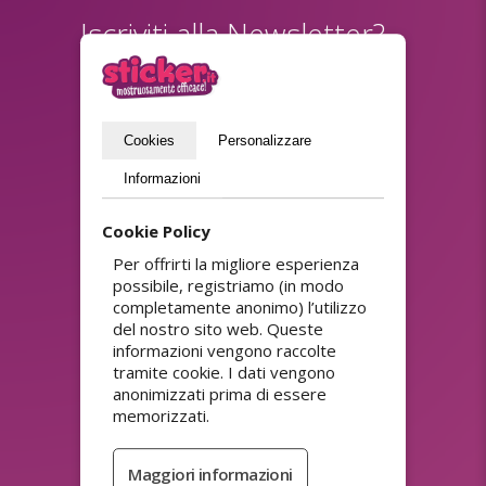
Iscriviti alla Newsletter?
(privacy policy)
Inviare
Cookies
Personalizzare
Informazioni
ASSORTIMENTO
Adesivi colla forte
Adesivi personalizzati di
Cookie Policy
punti fedeltà
Adesivi con codici QR
Adesivi personalizzati
Per offrirti la migliore esperienza
Adesivi di carta
riutilizzabili
personalizzati
possibile, registriamo (in modo
Adesivi personalizzati
Adesivi di sconto
completamente anonimo) l’utilizzo
ultradistruttibili
personalizzati economici
del nostro sito web. Queste
Adesivi promozionali
Adesivi di sicurezza
informazioni vengono raccolte
personalizzati
personalizzati
tramite cookie. I dati vengono
Adesivi promozionali
Adesivi Doming (rilievo 3D)
anonimizzati prima di essere
personalizzati
Adesivi elettrostatici
memorizzati.
Calamite e adesivi magnetici
Adesivi HACCP
per auto
personalizzati
Etichette autoadesive per
Adesivi personalizzati ad
nomi
alta aderenza