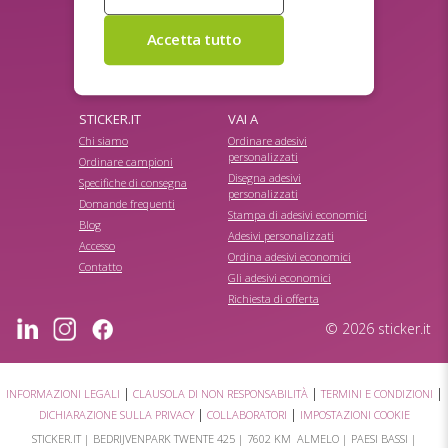
Etichette per indirizzi
Adesivi personalizzati con
autoadesive
codici a barre/QR
Etichette prezzo autoadesive
personalizzate
Etichette prodotto
STICKER.IT
VAI A
Chi siamo
Ordinare adesivi
personalizzati
Ordinare campioni
Disegna adesivi
Specifiche di consegna
personalizzati
Domande frequenti
Stampa di adesivi economici
Blog
Adesivi personalizzati
Accesso
Ordina adesivi economici
Contatto
Gli adesivi economici
Richiesta di offerta
© 2026 sticker.it
|
|
|
INFORMAZIONI LEGALI
CLAUSOLA DI NON RESPONSABILITÀ
TERMINI E CONDIZIONI
|
|
DICHIARAZIONE SULLA PRIVACY
COLLABORATORI
IMPOSTAZIONI COOKIE
STICKER.IT |
BEDRIJVENPARK TWENTE 425
|
7602 KM ALMELO
| PAESI BASSI |