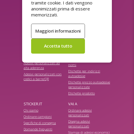
tramite cookie. I dati vengono
Adesivi personalizzati
Adesivi di carta
anonimizzati prima di essere
riutilizzabili
personalizzati
memorizzati.
Adesivi personalizzati
Adesivi di sconto
ultradistruttibili
personalizzati economici
Adesivi promozionali
Adesivi di sicurezza
personalizzati
personalizzati
Adesivi promozionali
Adesivi Doming (rilievo 3D)
personalizzati
Adesivi elettrostatici
Calamite e adesivi magnetici
Adesivi HACCP
per auto
personalizzati
Etichette autoadesive per
Adesivi personalizzati ad
nomi
alta aderenza
Etichette per indirizzi
Adesivi personalizzati con
autoadesive
codici a barre/QR
Etichette prezzo autoadesive
personalizzate
Etichette prodotto
STICKER.IT
VAI A
Chi siamo
Ordinare adesivi
personalizzati
Ordinare campioni
Disegna adesivi
Specifiche di consegna
personalizzati
Domande frequenti
Stampa di adesivi economici