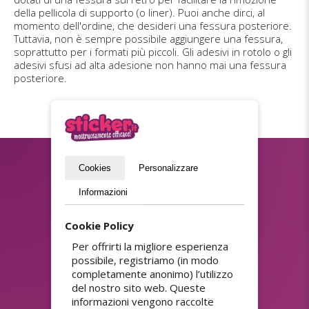
della pellicola di supporto (o liner). Puoi anche dirci, al
momento dell'ordine, che desideri una fessura posteriore.
Tuttavia, non è sempre possibile aggiungere una fessura,
soprattutto per i formati più piccoli. Gli adesivi in rotolo o gli
adesivi sfusi ad alta adesione non hanno mai una fessura
posteriore.
Cookies
Personalizzare
Iscriviti alla Newsletter?
Informazioni
(privacy policy)
Inviare
Cookie Policy
Per offrirti la migliore esperienza
possibile, registriamo (in modo
completamente anonimo) l’utilizzo
ASSORTIMENTO
del nostro sito web. Queste
Adesivi colla forte
Adesivi personalizzati di
informazioni vengono raccolte
punti fedeltà
Adesivi con codici QR