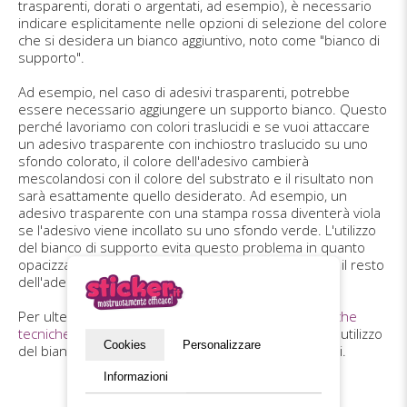
trasparenti, dorati o argentati, ad esempio), è necessario
indicare esplicitamente nelle opzioni di selezione del colore
che si desidera un bianco aggiuntivo, noto come "bianco di
supporto".
Ad esempio, nel caso di adesivi trasparenti, potrebbe
essere necessario aggiungere un supporto bianco. Questo
perché lavoriamo con colori traslucidi e se vuoi attaccare
un adesivo trasparente con inchiostro traslucido su uno
sfondo colorato, il colore dell'adesivo cambierà
mescolandosi con il colore del substrato e il risultato non
sarà esattamente quello desiderato. Ad esempio, un
adesivo trasparente con una stampa rossa diventerà viola
se l'adesivo viene incollato su uno sfondo verde. L'utilizzo
del bianco di supporto evita questo problema in quanto
opacizza lo sfondo dove appare la grafica, lasciando il resto
dell'adesivo trasparente.
Per ulteriori informazioni, consulta le
nostre specifiche
tecniche
, che contengono istruzioni dettagliate per l'utilizzo
Cookies
Personalizzare
del bianco di supporto sui tuoi adesivi personalizzati.
Informazioni