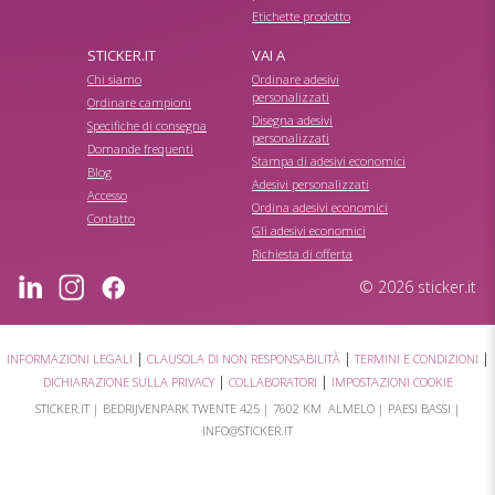
Etichette prodotto
STICKER.IT
VAI A
Chi siamo
Ordinare adesivi
personalizzati
Ordinare campioni
Disegna adesivi
Specifiche di consegna
personalizzati
Domande frequenti
Stampa di adesivi economici
Blog
Adesivi personalizzati
Accesso
Ordina adesivi economici
Contatto
Gli adesivi economici
Richiesta di offerta
© 2026 sticker.it
|
|
|
INFORMAZIONI LEGALI
CLAUSOLA DI NON RESPONSABILITÀ
TERMINI E CONDIZIONI
|
|
DICHIARAZIONE SULLA PRIVACY
COLLABORATORI
IMPOSTAZIONI COOKIE
STICKER.IT |
BEDRIJVENPARK TWENTE 425
|
7602 KM ALMELO
| PAESI BASSI |
INFO@STICKER.IT