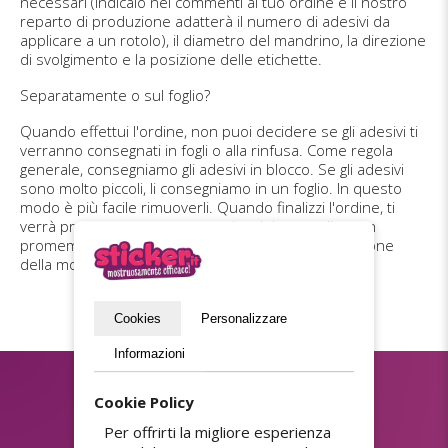
necessari (indicalo nei commenti al tuo ordine e il nostro
reparto di produzione adatterà il numero di adesivi da
applicare a un rotolo), il diametro del mandrino, la direzione
di svolgimento e la posizione delle etichette.
Separatamente o sul foglio?
Quando effettui l'ordine, non puoi decidere se gli adesivi ti
verranno consegnati in fogli o alla rinfusa. Come regola
generale, consegniamo gli adesivi in blocco. Se gli adesivi
sono molto piccoli, li consegniamo in un foglio. In questo
modo è più facile rimuoverli. Quando finalizzi l'ordine, ti
verrà presentata una panoramica del tuo ordine, un
promemoria delle tue scelte e opzioni e un'indicazione
della modalità di consegna degli adesivi.
Cookies
Personalizzare
Informazioni
Iscriviti alla Newsletter?
Cookie Policy
Per offrirti la migliore esperienza
(privacy policy)