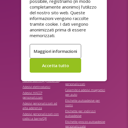
possibile, registriamo (in modo
Inviare
completamente anonimo) l’utilizzo
del nostro sito web. Queste
informazioni vengono raccolte
tramite cookie. I dati vengono
anonimizzati prima di essere
ASSORTIMENTO
memorizzati.
Adesivi colla forte
Adesivi personalizzati di
punti fedeltà
Adesivi con codici QR
Adesivi personalizzati
Adesivi di carta
riutilizzabili
personalizzati
Adesivi personalizzati
Adesivi di sconto
ultradistruttibili
personalizzati economici
Adesivi promozionali
Adesivi di sicurezza
personalizzati
personalizzati
Adesivi promozionali
Adesivi Doming (rilievo 3D)
personalizzati
Adesivi elettrostatici
Calamite e adesivi magnetici
Adesivi HACCP
per auto
personalizzati
Etichette autoadesive per
Adesivi personalizzati ad
nomi
alta aderenza
Etichette per indirizzi
Adesivi personalizzati con
autoadesive
codici a barre/QR
Etichette prezzo autoadesive
personalizzate