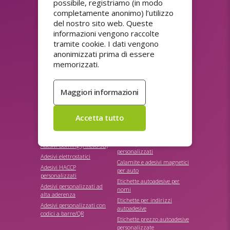
possibile, registriamo (in modo
completamente anonimo) l’utilizzo
Inviare
del nostro sito web. Queste
informazioni vengono raccolte
tramite cookie. I dati vengono
anonimizzati prima di essere
ASSORTIMENTO
memorizzati.
Adesivi colla forte
Adesivi personalizzati di
punti fedeltà
Adesivi con codici QR
Adesivi personalizzati
Adesivi di carta
riutilizzabili
personalizzati
Adesivi personalizzati
Adesivi di sconto
ultradistruttibili
personalizzati economici
Adesivi promozionali
Adesivi di sicurezza
personalizzati
personalizzati
Adesivi promozionali
Adesivi Doming (rilievo 3D)
personalizzati
Adesivi elettrostatici
Calamite e adesivi magnetici
Adesivi HACCP
per auto
personalizzati
Etichette autoadesive per
Adesivi personalizzati ad
nomi
alta aderenza
Etichette per indirizzi
Adesivi personalizzati con
autoadesive
codici a barre/QR
Etichette prezzo autoadesive
personalizzate