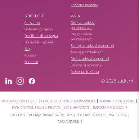
Etichette prodotto
STICKER.IT
VAI A
Chi siamo
Ordinare adesivi
personalizzati
Ordinare campioni
Disegna adesivi
Specifiche di consegna
personalizzati
Domande frequenti
Stampa di adesivi economici
Blog
Adesivi personalizzati
Accesso
Ordina adesivi economici
Contatto
Gli adesivi economici
Richiesta di offerta
© 2026 sticker.it
|
|
|
INFORMAZIONI LEGALI
CLAUSOLA DI NON RESPONSABILITÀ
TERMINI E CONDIZIONI
|
|
DICHIARAZIONE SULLA PRIVACY
COLLABORATORI
IMPOSTAZIONI COOKIE
STICKER.IT |
BEDRIJVENPARK TWENTE 425
|
7602 KM ALMELO
| PAESI BASSI |
INFO@STICKER.IT