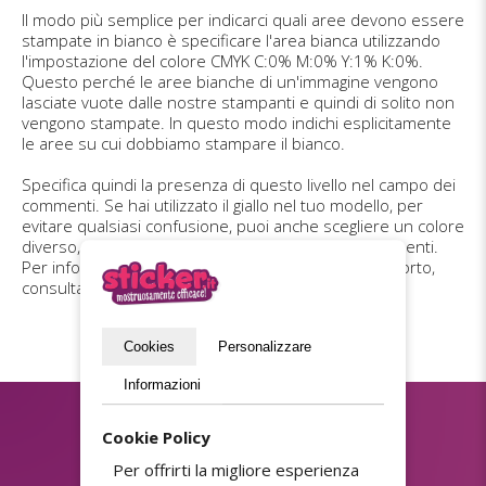
Il modo più semplice per indicarci quali aree devono essere
stampate in bianco è specificare l'area bianca utilizzando
l'impostazione del colore CMYK C:0% M:0% Y:1% K:0%.
Questo perché le aree bianche di un'immagine vengono
lasciate vuote dalle nostre stampanti e quindi di solito non
vengono stampate. In questo modo indichi esplicitamente
le aree su cui dobbiamo stampare il bianco.
Specifica quindi la presenza di questo livello nel campo dei
commenti. Se hai utilizzato il giallo nel tuo modello, per
evitare qualsiasi confusione, puoi anche scegliere un colore
diverso, basta che ce lo indichi nel campo dei commenti.
Per informazioni più dettagliate sul bianco del supporto,
consulta le
nostre specifiche tecniche
.
Cookies
Personalizzare
Informazioni
Cookie Policy
Iscriviti alla Newsletter?
Per offrirti la migliore esperienza
(privacy policy)