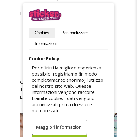
Ecco le caratteristiche di questi adesivi :
Sfondo bianco opaco
Cookies
Personalizzare
Materiale che si sbriciola al minimo
tentativo di strappo
Informazioni
Impermeabile, per uso interno/esterno
Cookie Policy
Non è possibile applicare alcuna pellicola
di finitura
Per offrirti la migliore esperienza
possibile, registriamo (in modo
completamente anonimo) l’utilizzo
Cosa devi ricordare : l'adesivo di sicurezza al
del nostro sito web. Queste
100%, impossibile da strappare senza
informazioni vengono raccolte
lasciare segni.
tramite cookie. I dati vengono
anonimizzati prima di essere
memorizzati.