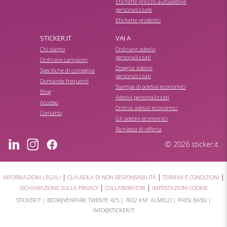
Etichette prezzo autoadesive
personalizzate
Etichette prodotto
STICKER.IT
VAI A
Chi siamo
Ordinare adesivi
personalizzati
Ordinare campioni
Disegna adesivi
Specifiche di consegna
personalizzati
Domande frequenti
Stampa di adesivi economici
Blog
Adesivi personalizzati
Accesso
Ordina adesivi economici
Contatto
Gli adesivi economici
Richiesta di offerta
© 2026 sticker.it
|
|
|
INFORMAZIONI LEGALI
CLAUSOLA DI NON RESPONSABILITÀ
TERMINI E CONDIZIONI
|
|
DICHIARAZIONE SULLA PRIVACY
COLLABORATORI
IMPOSTAZIONI COOKIE
STICKER.IT |
BEDRIJVENPARK TWENTE 425
|
7602 KM ALMELO
| PAESI BASSI |
INFO@STICKER.IT