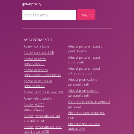
(privacy policy)
Inviare
ASSORTIMENTO
Adesivi colla forte
Adesivi personalizzati di
punti fedeltà
Adesivi con codici QR
Adesivi personalizzati
Adesivi di carta
riutilizzabili
personalizzati
Adesivi personalizzati
Adesivi di sconto
ultradistruttibili
personalizzati economici
Adesivi promozionali
Adesivi di sicurezza
personalizzati
personalizzati
Adesivi promozionali
Adesivi Doming (rilievo 3D)
personalizzati
Adesivi elettrostatici
Calamite e adesivi magnetici
Adesivi HACCP
per auto
personalizzati
Etichette autoadesive per
Adesivi personalizzati ad
nomi
alta aderenza
Etichette per indirizzi
Adesivi personalizzati con
autoadesive
codici a barre/QR