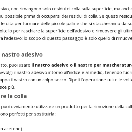
ivo, non rimangono solo residui di colla sulla superficie, ma anche
iù possibile prima di occuparsi dei residui di colla. Se questi resid
 le dita per formare delle piccole palline che si staccheranno da s
coltello per raschiare la superficie dell'adesivo e rimuovere gli ulti
ova l'adesivo: lo scopo di questo passaggio è solo quello di rimuover
l nastro adesivo
ietto, puoi usare
il nastro adesivo o il nastro per mascheratur
Avvolgi il nastro adesivo intorno all'indice e al medio, tenendo fuori
rappa il nastro con un colpo secco. Ripeti l'operazione tutte le vol
sce più.
e la colla
a, puoi ovviamente utilizzare un prodotto per la rimozione della co
ono perfetti per sostituirla :
on acetone)