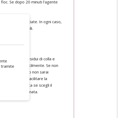
n fioc. Se dopo 20 minuti l'agente
e superfici verniciate. In ogni caso,
stanze infiammabili.
 imbevuto sui residui di colla e
ente
he verranno via facilmente. Se non
 tramite
lla, fino a quando non sarai
dui di colla e facilitare la
che è consigliata se scegli il
 la colla più ostinata.