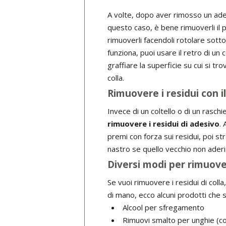
A volte, dopo aver rimosso un ades
questo caso, è bene rimuoverli il p
rimuoverli facendoli rotolare sotto
funziona, puoi usare il retro di un 
graffiare la superficie su cui si tr
colla.
Rimuovere i residui con i
Invece di un coltello o di un rasch
rimuovere i residui di adesivo
. 
premi con forza sui residui, poi st
nastro se quello vecchio non aderi
Diversi modi per rimuover
Se vuoi rimuovere i residui di coll
di mano, ecco alcuni prodotti che s
Alcool per sfregamento
Rimuovi smalto per unghie (c