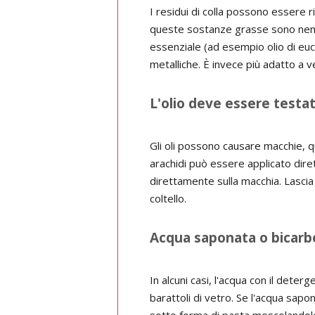
I residui di colla possono essere ri
queste sostanze grasse sono nemici n
essenziale (ad esempio olio di euca
metalliche. È invece più adatto a ve
L'olio deve essere testat
Gli oli possono causare macchie, qu
arachidi può essere applicato dir
direttamente sulla macchia. Lascia 
coltello.
Acqua saponata o bicarb
In alcuni casi, l'acqua con il deter
barattoli di vetro. Se l'acqua sap
sotto forma di pasta mescolandolo 