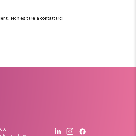
ienti. Non esitare a contattarci,
AI A
rdinare adesivi