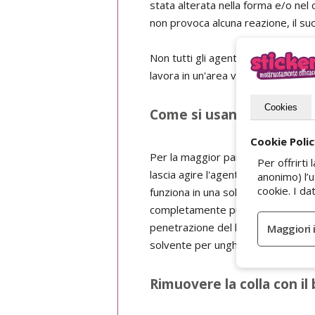
stata alterata nella forma e/o nel 
non provoca alcuna reazione, il suo 
Non tutti gli agenti sono adatti a t
lavora in un'area ventilata nel caso
Cookies
Come si usano questi liqu
Cookie Poli
Per la maggior parte di questi prod
Per offrirt
lascia agire l'agente per qualche m
anonimo) l’
cookie. I d
funziona in una sola volta, puoi ri
completamente pulito. Usa le dita, u
penetrazione del liquido che hai sc
solvente per unghie. Infine, puoi an
Rimuovere la colla con il b