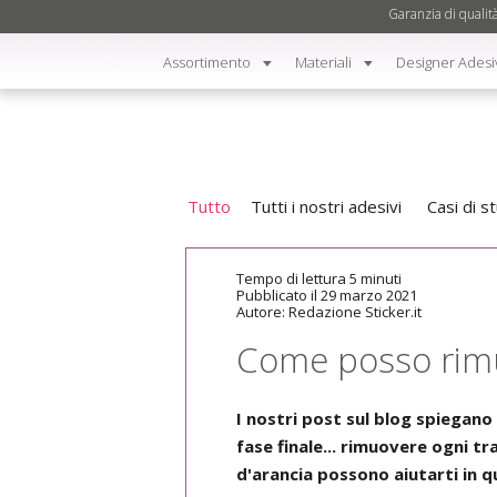
Garanzia di qualit
Assortimento
Materiali
Designer Adesi
Tutto
Tutti i nostri adesivi
Casi di s
Tempo di lettura 5 minuti
Pubblicato il 29 marzo 2021
Autore: Redazione Sticker.it
Come posso rimuov
I nostri post sul blog spiegano
fase finale... rimuovere ogni tr
d'arancia possono aiutarti in q