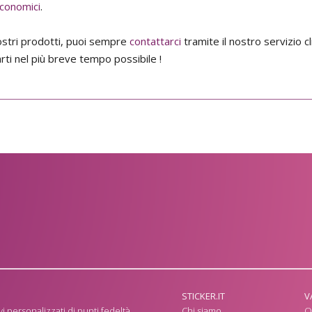
economici
.
stri prodotti, puoi sempre
contattarci
tramite il nostro servizio cl
arti nel più breve tempo possibile !
STICKER.IT
V
i personalizzati di punti fedeltà
Chi siamo
O