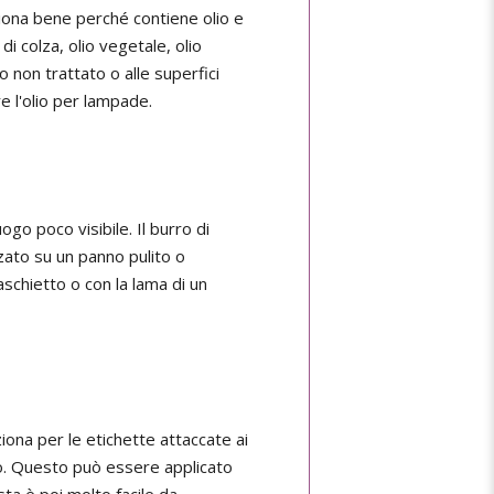
unziona bene perché contiene olio e
di colza, olio vegetale, olio
o non trattato o alle superfici
re l'olio per lampade.
go poco visibile. Il burro di
zato su un panno pulito o
aschietto o con la lama di un
ziona per le etichette attaccate ai
to. Questo può essere applicato
ta è poi molto facile da