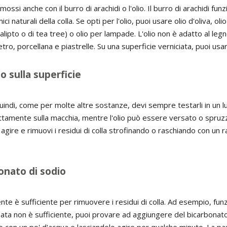
mossi anche con il burro di arachidi o l'olio. Il burro di arachidi f
aturali della colla. Se opti per l'olio, puoi usare olio d'oliva, olio 
lipto o di tea tree) o olio per lampade. L'olio non è adatto al legn
tro, porcellana e piastrelle. Su una superficie verniciata, puoi usa
o sulla superficie
indi, come per molte altre sostanze, devi sempre testarli in un luo
ettamente sulla macchia, mentre l'olio può essere versato o spruz
agire e rimuovi i residui di colla strofinando o raschiando con un r
onato di sodio
gente è sufficiente per rimuovere i residui di colla. Ad esempio, fun
onata non è sufficiente, puoi provare ad aggiungere del bicarbona
con un po' d'acqua e lasciandolo agire per qualche minuto. La pas