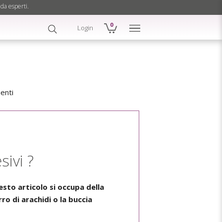
 da esperti.
0
Login
enti
ivi ?
esto articolo si occupa della
rro di arachidi o la buccia