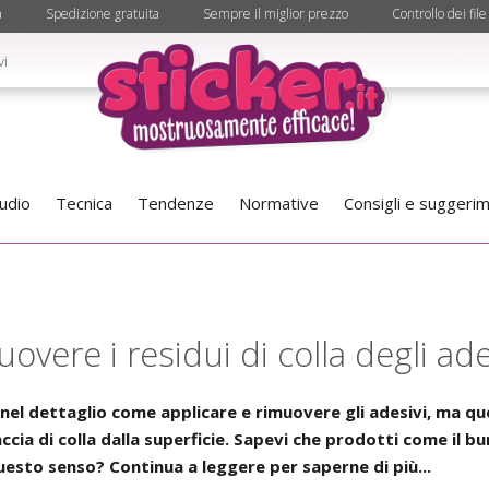
à
Spedizione gratuita
Sempre il miglior prezzo
Controllo dei file
vi
tudio
Tecnica
Tendenze
Normative
Consigli e suggerim
ere i residui di colla degli ades
 nel dettaglio come applicare e rimuovere gli adesivi, ma qu
accia di colla dalla superficie. Sapevi che prodotti come il bu
uesto senso? Continua a leggere per saperne di più...