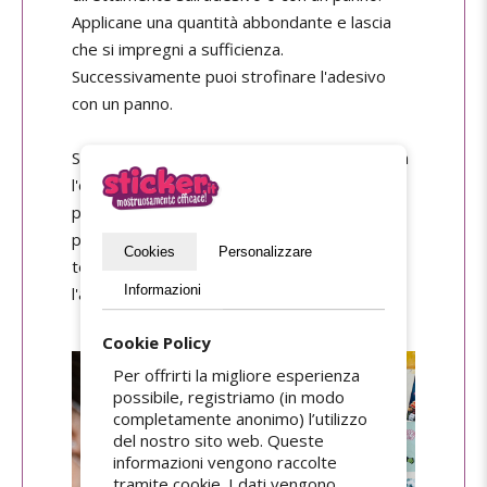
Applicane una quantità abbondante e lascia
che si impregni a sufficienza.
Successivamente puoi strofinare l'adesivo
con un panno.
Se stai cercando di rimuovere un adesivo con
l'olio, lascialo agire per almeno 12-24 ore
prima di poterlo rimuovere. Nella maggior
parte dei casi riuscirai a rimuoverlo al primo
Cookies
Personalizzare
tentativo, ma se così non fosse, lascia che
Informazioni
l'adesivo si impregni di nuovo.
Cookie Policy
Per offrirti la migliore esperienza
possibile, registriamo (in modo
completamente anonimo) l’utilizzo
del nostro sito web. Queste
informazioni vengono raccolte
tramite cookie. I dati vengono