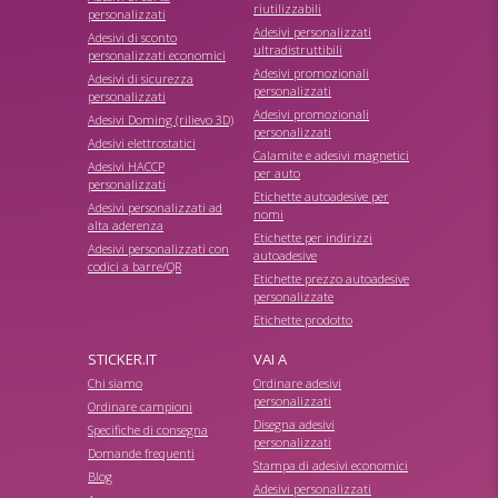
riutilizzabili
personalizzati
Adesivi personalizzati
Adesivi di sconto
ultradistruttibili
personalizzati economici
Adesivi promozionali
Adesivi di sicurezza
personalizzati
personalizzati
Adesivi promozionali
Adesivi Doming (rilievo 3D)
personalizzati
Adesivi elettrostatici
Calamite e adesivi magnetici
Adesivi HACCP
per auto
personalizzati
Etichette autoadesive per
Adesivi personalizzati ad
nomi
alta aderenza
Etichette per indirizzi
Adesivi personalizzati con
autoadesive
codici a barre/QR
Etichette prezzo autoadesive
personalizzate
Etichette prodotto
STICKER.IT
VAI A
Chi siamo
Ordinare adesivi
personalizzati
Ordinare campioni
Disegna adesivi
Specifiche di consegna
personalizzati
Domande frequenti
Stampa di adesivi economici
Blog
Adesivi personalizzati