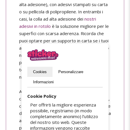
alta adesione), con adesivi stampati su carta
o su pellicola di polipropilene. In entrambi i
casi, la colla ad alta adesione dei
nostri
adesivi in rotolo
è la soluzione migliore per le
superfici con scarsa aderenza. Ricorda che
puoi optare per un supporto in carta se i tuoi
adesivi vengono utilizzati in ambienti interni o
non sono esposti a liquidi, oppure in
polipropilene se hai bisogno di adesivi a
tenuta di liquidi, entrambi compatibili con la
Cookies
Personalizzare
nostra colla ad alta adesione.
Informazioni
Anche gli adesivi ultra-distruttibili sono
Cookie Policy
caratterizzati da un adesivo ad alta adesione,
Per offrirti la migliore esperienza
con un supporto cartaceo privo di laminazione
possibile, registriamo (in modo
di finitura e la cui particolarità è che si sbriciola
completamente anonimo) l’utilizzo
al minimo tentativo di strapparlo. Questo
del nostro sito web. Queste
perché il loro scopo è quello di agire come
informazioni vengono raccolte