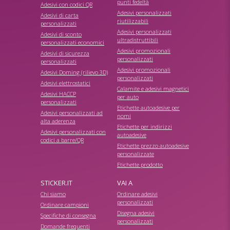
punti fedeltà
Adesivi con codici QR
Adesivi personalizzati
Adesivi di carta
riutilizzabili
personalizzati
Adesivi personalizzati
Adesivi di sconto
ultradistruttibili
personalizzati economici
Adesivi promozionali
Adesivi di sicurezza
personalizzati
personalizzati
Adesivi promozionali
Adesivi Doming (rilievo 3D)
personalizzati
Adesivi elettrostatici
Calamite e adesivi magnetici
Adesivi HACCP
per auto
personalizzati
Etichette autoadesive per
Adesivi personalizzati ad
nomi
alta aderenza
Etichette per indirizzi
Adesivi personalizzati con
autoadesive
codici a barre/QR
Etichette prezzo autoadesive
personalizzate
Etichette prodotto
STICKER.IT
VAI A
Chi siamo
Ordinare adesivi
personalizzati
Ordinare campioni
Disegna adesivi
Specifiche di consegna
personalizzati
Domande frequenti