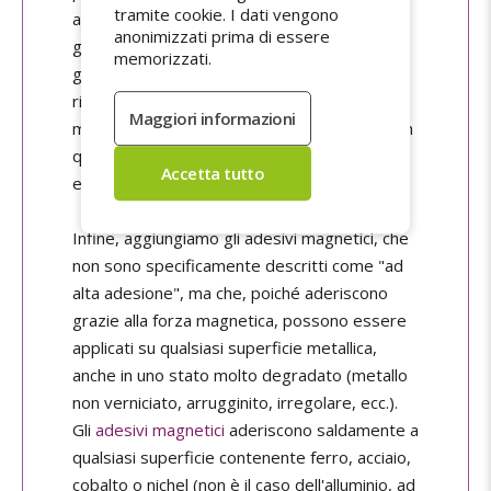
tramite cookie. I dati vengono
adesivo antifrode o antieffrazione. Si noti che
anonimizzati prima di essere
gli
adesivi ultra-distruttibili
offrono una
memorizzati.
grande resistenza in termini di adesivo, che
rimarrà saldamente attaccato al substrato,
ma una scarsissima resistenza allo strappo in
quanto sono intrinsecamente progettati per
essere distrutti al minimo tentativo.
Infine, aggiungiamo gli adesivi magnetici, che
non sono specificamente descritti come "ad
alta adesione", ma che, poiché aderiscono
grazie alla forza magnetica, possono essere
applicati su qualsiasi superficie metallica,
anche in uno stato molto degradato (metallo
non verniciato, arrugginito, irregolare, ecc.).
Gli
adesivi magnetici
aderiscono saldamente a
qualsiasi superficie contenente ferro, acciaio,
cobalto o nichel (non è il caso dell'alluminio, ad