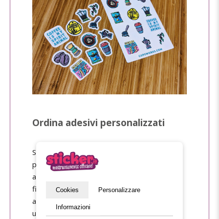
Ordina adesivi personalizzati
Su Sticker.it puoi creare il tuo adesivo
personalizzato al 100%. Per stampare un
adesivo, la prima cosa di cui hai bisogno è un
file grafico, cioè ciò che apparirà sul tuo
Cookies
Personalizzare
adesivo, che può essere un indirizzo web,
Informazioni
uno slogan, un logo o una foto.... Se disponi di