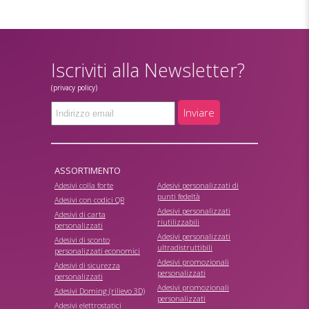
Iscriviti alla Newsletter?
(privacy policy)
Inviare
ASSORTIMENTO
Adesivi colla forte
Adesivi personalizzati di
punti fedeltà
Adesivi con codici QR
Adesivi personalizzati
Adesivi di carta
riutilizzabili
personalizzati
Adesivi personalizzati
Adesivi di sconto
ultradistruttibili
personalizzati economici
Adesivi promozionali
Adesivi di sicurezza
personalizzati
personalizzati
Adesivi promozionali
Adesivi Doming (rilievo 3D)
personalizzati
Adesivi elettrostatici