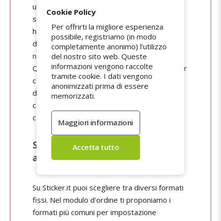
un file pronto all'uso, puoi caricarlo sul nostro
Cookie Policy
server dopo aver effettuato l'ordine. Se non
Per offrirti la migliore esperienza
hai ancora un file grafico, puoi crearlo
possibile, registriamo (in modo
direttamente sul nostro sito utilizzando
il
completamente anonimo) l’utilizzo
nostro modulo di progettazione online
.
del nostro sito web. Queste
informazioni vengono raccolte
Questo ti fornisce gli strumenti essenziali per
tramite cookie. I dati vengono
costruire il modello del tuo adesivo, senza
anonimizzati prima di essere
dover installare alcun software sul tuo
memorizzati.
computer e senza richiedere alcuna
competenza tecnica in materia di grafica.
Scegli le dimensioni del tuo
adesivo
Su Sticker.it puoi scegliere tra diversi formati
fissi. Nel modulo d'ordine ti proponiamo i
formati più comuni per impostazione