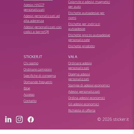
Calamite e adesivi magnetici
Adesivi HACCP
per auto
personalizzati
Etichette autoadesive per
Adesivi personalizzati ad
nomi
alta aderenza
Etichette per indirizzi
Adesivi personalizzati con
autoadesive
codici a barre/QR
Etichette prezzo autoadesive
personalizzate
Etichette prodotto
STICKER.IT
VAI A
Chi siamo
Ordinare adesivi
personalizzati
Ordinare campioni
Disegna adesivi
Specifiche di consegna
personalizzati
Domande frequenti
Stampa di adesivi economici
Blog
Adesivi personalizzati
Accesso
Ordina adesivi economici
Contatto
Gli adesivi economici
Richiesta di offerta
© 2026 sticker.it