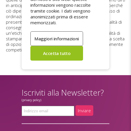
informazioni vengono raccolte
in anticipo come verranno consegnati i tuoi adesivi, perché
ciò dipende da una serie di fattori. Durante il processo di
tramite cookie. I dati vengono
ordinazione, alla fine del modulo d'ordine ti verrà
anonimizzati prima di essere
presentato un riepilogo che indicherà anche le modalità di
memorizzati.
consegna dei tuoi adesivi. Anche se non disponi di
un'etichettatrice, prendi in considerazione la possibilità di
stampare
i tuoi adesivi in rotolo
, che ti offre un'ampia scelta
di opzioni di personalizzazione e un prezzo estremamente
competitivo.
Iscriviti alla Newsletter?
(privacy policy)
Inviare