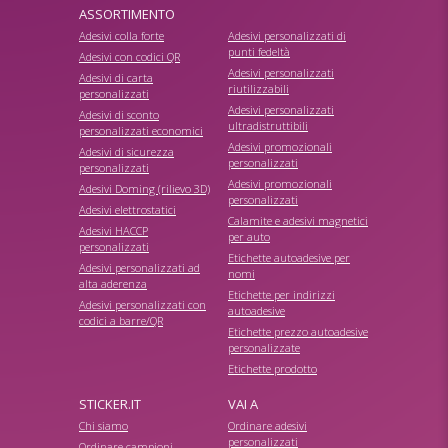
ASSORTIMENTO
Adesivi colla forte
Adesivi personalizzati di
punti fedeltà
Adesivi con codici QR
Adesivi personalizzati
Adesivi di carta
riutilizzabili
personalizzati
Adesivi personalizzati
Adesivi di sconto
ultradistruttibili
personalizzati economici
Adesivi promozionali
Adesivi di sicurezza
personalizzati
personalizzati
Adesivi promozionali
Adesivi Doming (rilievo 3D)
personalizzati
Adesivi elettrostatici
Calamite e adesivi magnetici
Adesivi HACCP
per auto
personalizzati
Etichette autoadesive per
Adesivi personalizzati ad
nomi
alta aderenza
Etichette per indirizzi
Adesivi personalizzati con
autoadesive
codici a barre/QR
Etichette prezzo autoadesive
personalizzate
Etichette prodotto
STICKER.IT
VAI A
Chi siamo
Ordinare adesivi
personalizzati
Ordinare campioni