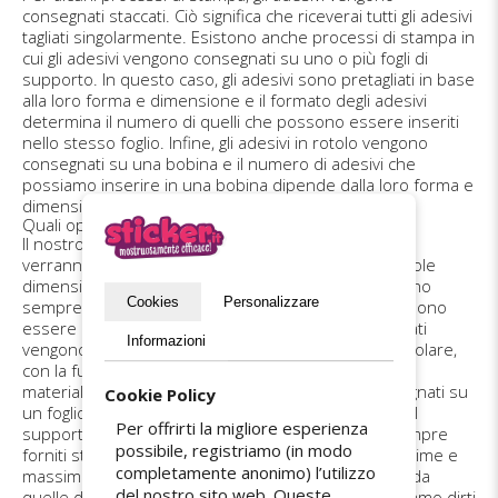
consegnati staccati. Ciò significa che riceverai tutti gli adesivi
tagliati singolarmente. Esistono anche processi di stampa in
cui gli adesivi vengono consegnati su uno o più fogli di
supporto. In questo caso, gli adesivi sono pretagliati in base
alla loro forma e dimensione e il formato degli adesivi
determina il numero di quelli che possono essere inseriti
nello stesso foglio. Infine, gli adesivi in rotolo vengono
consegnati su una bobina e il numero di adesivi che
possiamo inserire in una bobina dipende dalla loro forma e
dimensione.
Quali opzioni ho a disposizione?
Il nostro sistema controlla automaticamente come
verranno consegnati i tuoi adesivi. Gli adesivi di piccole
dimensioni (generalmente inferiori a 30 mm) vengono
Cookies
Personalizzare
sempre consegnati su un foglio, altrimenti non possono
essere rimossi dal loro supporto. Gli adesivi fustellati
Informazioni
vengono consegnati su un foglio quadrato o rettangolare,
con la fustella a mezzo taglio. Gli adesivi realizzati in
materiale ultra-distruttibile vengono sempre consegnati su
Cookie Policy
un foglio, altrimenti non possono essere rimossi dal
Per offrirti la migliore esperienza
supporto. Gli adesivi magnetici, invece, vengono sempre
possibile, registriamo (in modo
forniti staccati. Per questo motivo le dimensioni minime e
completamente anonimo) l’utilizzo
massime applicabili a questi materiali sono diverse da
del nostro sito web. Queste
quelle degli altri tipi di adesivi. Purtroppo non possiamo dirti